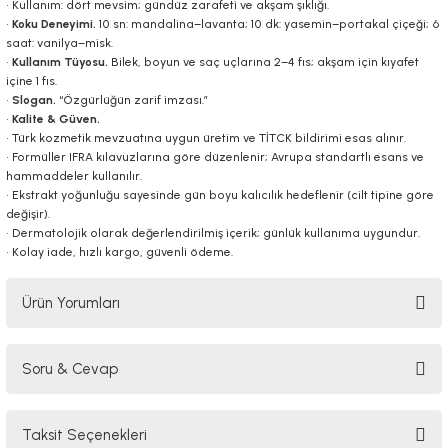
• Kullanım: dört mevsim; gündüz zarafeti ve akşam şıklığı.
•
Koku Deneyimi.
10 sn: mandalina–lavanta; 10 dk: yasemin–portakal çiçeği; 6
saat: vanilya–misk.
•
Kullanım Tüyosu.
Bilek, boyun ve saç uçlarına 2–4 fıs; akşam için kıyafet
içine 1 fıs.
•
Slogan.
“Özgürlüğün zarif imzası.”
•
Kalite & Güven.
• Türk kozmetik mevzuatına uygun üretim ve TİTCK bildirimi esas alınır.
• Formüller IFRA kılavuzlarına göre düzenlenir; Avrupa standartlı esans ve
hammaddeler kullanılır.
• Ekstrakt yoğunluğu sayesinde gün boyu kalıcılık hedeflenir (cilt tipine göre
değişir).
• Dermatolojik olarak değerlendirilmiş içerik; günlük kullanıma uygundur.
• Kolay iade, hızlı kargo, güvenli ödeme.
Ürün Yorumları
Soru & Cevap
Bu ürüne ilk yorumu siz yapın!
Taksit Seçenekleri
Yorum Yaz