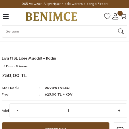
100₺ ve Üzeri Alışverişlerinizde Ücretsiz Kargo Fırsatı!
Geri Dön
Geri Dön
Geri Dön
üm
tte
arfüm
arfüm
ilette
e Parfüm
rfüm
ilette
e Parfüm
Liva (YSL Libre Muadil) – Kadın
arfüm
oilette
De Parfüm
0 Puan - 0 Yorum
750,00 TL
Stok Kodu
2SVDWTVS5Q
Fiyat
625,00 TL + KDV
Adet