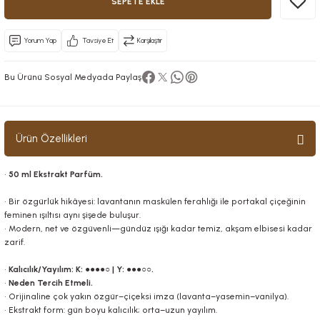
SEPETE EKLE
Yorum Yap
Tavsiye Et
Karşılaştır
Bu Ürünü Sosyal Medyada Paylaş
Ürün Özellikleri
•
50 ml Ekstrakt Parfüm.
• Bir özgürlük hikâyesi: lavantanın maskülen ferahlığı ile portakal çiçeğinin
feminen ışıltısı aynı şişede buluşur.
• Modern, net ve özgüvenli—gündüz ışığı kadar temiz, akşam elbisesi kadar
zarif.
•
Kalıcılık/Yayılım: K: ●●●●○ | Y: ●●●○○.
•
Neden Tercih Etmeli.
• Orijinaline çok yakın özgür–çiçeksi imza (lavanta–yasemin–vanilya).
• Ekstrakt form: gün boyu kalıcılık; orta–uzun yayılım.