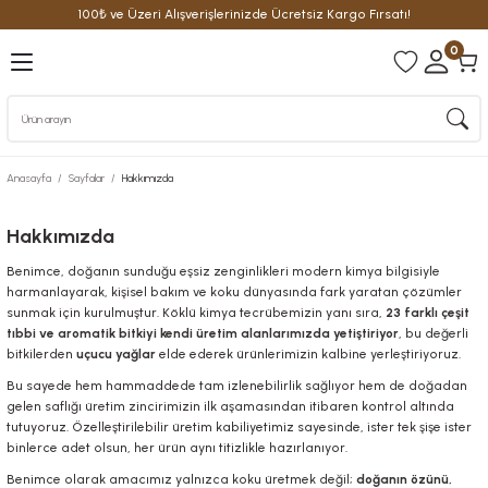
100₺ ve Üzeri Alışverişlerinizde Ücretsiz Kargo Fırsatı!
Geri Dön
Geri Dön
Geri Dön
0
üm
tte
arfüm
arfüm
ilette
e Parfüm
Anasayfa
Sayfalar
Hakkımızda
rfüm
ilette
e Parfüm
Hakkımızda
arfüm
oilette
De Parfüm
Benimce, doğanın sunduğu eşsiz zenginlikleri modern kimya bilgisiyle
harmanlayarak, kişisel bakım ve koku dünyasında fark yaratan çözümler
sunmak için kurulmuştur. Köklü kimya tecrübemizin yanı sıra,
23 farklı çeşit
tıbbi ve aromatik bitkiyi kendi üretim alanlarımızda yetiştiriyor
, bu değerli
bitkilerden
uçucu yağlar
elde ederek ürünlerimizin kalbine yerleştiriyoruz.
Bu sayede hem hammaddede tam izlenebilirlik sağlıyor hem de doğadan
gelen saflığı üretim zincirimizin ilk aşamasından itibaren kontrol altında
tutuyoruz. Özelleştirilebilir üretim kabiliyetimiz sayesinde, ister tek şişe ister
binlerce adet olsun, her ürün aynı titizlikle hazırlanıyor.
Benimce olarak amacımız yalnızca koku üretmek değil;
doğanın özünü,