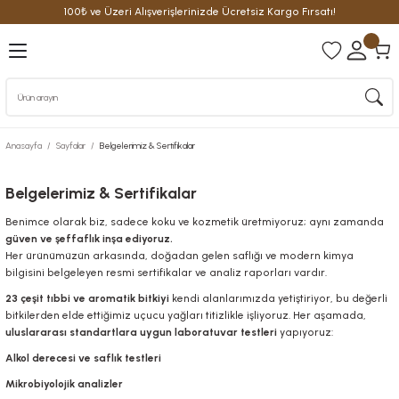
100₺ ve Üzeri Alışverişlerinizde Ücretsiz Kargo Fırsatı!
Geri Dön
Geri Dön
Geri Dön
üm
tte
arfüm
arfüm
ilette
e Parfüm
Anasayfa
Sayfalar
Belgelerimiz & Sertifikalar
rfüm
ilette
e Parfüm
Belgelerimiz & Sertifikalar
arfüm
oilette
De Parfüm
Benimce olarak biz, sadece koku ve kozmetik üretmiyoruz; aynı zamanda
güven ve şeffaflık inşa ediyoruz.
Her ürünümüzün arkasında, doğadan gelen saflığı ve modern kimya
bilgisini belgeleyen resmi sertifikalar ve analiz raporları vardır.
23 çeşit tıbbi ve aromatik bitkiyi
kendi alanlarımızda yetiştiriyor, bu değerli
bitkilerden elde ettiğimiz uçucu yağları titizlikle işliyoruz. Her aşamada,
uluslararası standartlara uygun laboratuvar testleri
yapıyoruz:
Alkol derecesi ve saflık testleri
Mikrobiyolojik analizler