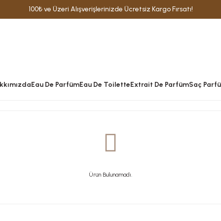
100₺ ve Üzeri Alışverişlerinizde Ücretsiz Kargo Fırsatı!
kkımızda
Eau De Parfüm
Eau De Toilette
Extrait De Parfüm
Saç Parf
Ürün Bulunamadı.