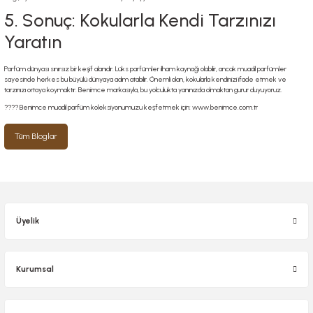
5. Sonuç: Kokularla Kendi Tarzınızı
Yaratın
Parfüm dünyası sınırsız bir keşif alanıdır. Lüks parfümler ilham kaynağı olabilir, ancak muadil parfümler
sayesinde herkes bu büyülü dünyaya adım atabilir. Önemli olan, kokularla kendinizi ifade etmek ve
tarzınızı ortaya koymaktır. Benimce markasıyla, bu yolculukta yanınızda olmaktan gurur duyuyoruz.
???? Benimce muadil parfüm koleksiyonumuzu keşfetmek için: www.benimce.com.tr
Tüm Bloglar
Üyelik
Kurumsal