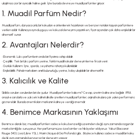
ulaşılması zor bir ayrıcalık haline gelir. İşte burada devreye muadil parfümler giriyor.
1. Muadil Parfüm Nedir?
Muadil parfüm, dünyaca ünlü bir kokudan esinlenilerek hazırlanan ve benzer notaları taşıyan parfümlere
verilen addır. Kullanıcıya aynı duyguyu ve kokusal deneyimi yaşatırken, fiyat açısından çok daha erişilebilir bir
alternatif sunar.
2. Avantajları Nelerdir?
• Ekonomik: Lüks parfümlerin onda biri fiyatına sahip olabilir.
• Çeşitlilik: Tek bir lüks parfüm yerine, farklı muadil kokular deneyimleme fırsatı verir.
• Günlük Kullanım: İşte, sporda, seyahatte rahatça kullanılabilir.
• Erişilebilirlik: Pahalı markaların sınırlı bulunurluğu yerine, kolay ulaşılabilir bir alternatiftir.
3. Kalıcılık ve Kalite
Sıklıkla sorulan sorulardan biri de şudur: Muadil parfümler kalıcı mı? Cevap, üretim kalitesine bağlıdır. IFRA
onaylı esanslarla ve yüksek kaliteli alkolle üretilen muadil parfümler, orijinal kokulara çok yakın performans
gösterebilir. Burada önemli olan markanın kaliteye verdiği önemdir.
4. Benimce Markasının Yaklaşımı
Benimce olarak biz, muadil parfümleri sadece koku benzerliği üzerinden değil, aynı zamanda özgün bir
marka kimliği ile sunuyoruz. Her parfümümüze özel isimler ve hikâyeler ekliyoruz: Yakut (Baccarat
Rouge 540), Liva (Libre YSL), Marin (Acqua di Gio Profondo) gibi... Böylece kullanıcı sadece muadil bir koku
değil, aynı zamanda benzersiz bir deneyim yaşıyor.